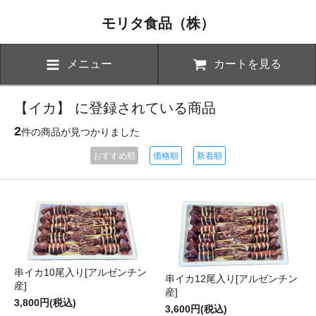
モリタ食品（株）
メニュー
カートを見る
【イカ】 に登録されている商品
2
件の商品が見つかりました
おすすめ順
価格順
新着順
串イカ10尾入り[アルゼンチン
串イカ12尾入り[アルゼンチン
産]
産]
3,800円(税込)
3,600円(税込)